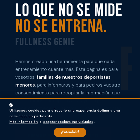
Lo que no se mide
no se entrena.
F
Fullness Genie
Hemos creado una herramienta para que cada
entrenamiento cuente más. Esta página es para
vosotros,
familias de nuestros deportistas
menores
, para informaros y para pediros vuestro
consentimiento para recopilar la información que
necesitamos para optimizar la ayuda que
podemos ofrecer a vuestros jóvenes deportistas.
Utilizamos cookies para ofrecerle una experiencia óptima y una
comunicación pertinente.
Más información
o
aceptar cookies individuales
.
¡Entendido!
FIRMAR EL CONSENTIMIENTO