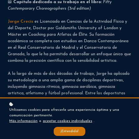
📖
Capítulo dedicado a su trabajo en el libro:
Fifty
Contemporary Choreographers (3rd edition)
Jorge Crecis
es Licenciado en Ciencias de la Actividad Física y
del Deporte, Doctor por Goldsmiths University of London y
Máster en Coaching para Atletas de Élite. Su formación
académica se completa con estudios en Danza Contemporánea
en el Real Conservatorio de Madrid y el Conservatorio de
Granada, lo que le ha permitido desarrollar un enfoque único que
combina la precisión científica con la sensibilidad artística.
A lo largo de más de dos décadas de trabajo, Jorge ha aplicado
su metodología a una amplia gama de disciplinas deportivas,
incluyendo gimnasia rítmica, gimnasia aeróbica, gimnasia
artística, atletismo y fútbol profesional. Entre los deportistas
con los que ha trabajado destacan
Polina Berezina
, gimnasta
olímpica, y
Laura Cuenca
, actual campeona de España de
Utilizamos cookies para ofrecerle una experiencia óptima y una
gimnasia aeróbica. Además, ha llevado la preparación y el
comunicación pertinente.
rendimiento cognitivo de equipos completos de gimnasia,
Más información
o
aceptar cookies individuales
.
atletismo y fútbol durante temporadas completas, optimizando
¡Entendido!
su capacidad de concentración, gestión del estrés y recuperación.