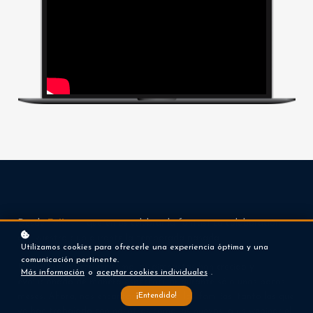
Desde
Fullness
queremos celebrar la fantástica colaboración
con vuestro club durante la temporada pasada.
Utilizamos cookies para ofrecerle una experiencia óptima y una
comunicación pertinente.
Ha sido un placer ver cómo las gimnastas han crecido y
Más información
o
aceptar cookies individuales
.
evolucionado de manera espectacular durante sólo unos pocos
¡Entendido!
meses. Ahora, nos encantaría invitar a las familias, tanto las que
ya han trabajado con nosotros como las nuevas, a un webinar el