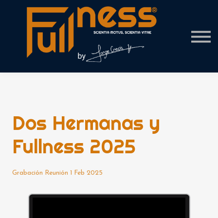
Contact Us
About us
Sign in
Dos Hermanas y
Fullness 2025
Grabación Reunión 1 Feb 2025