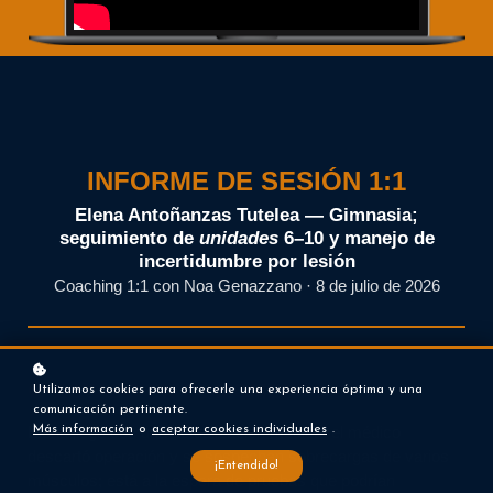
INFORME DE SESIÓN 1:1
Elena Antoñanzas Tutelea — Gimnasia;
seguimiento de
unidades
6–10 y manejo de
incertidumbre por lesión
Coaching 1:1 con Noa Genazzano · 8 de julio de 2026
🟠 ESTADO EN EL MOMENTO
Utilizamos cookies para ofrecerle una experiencia óptima y una
comunicación pertinente.
Más información
o
aceptar cookies individuales
.
Elena llega con una actualización médica: el médico
descartó operación y se sospechan sobrecargas de varios
¡Entendido!
músculos; está a la espera de pruebas que podrían