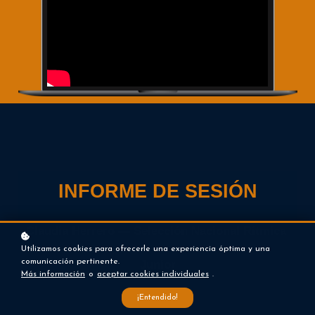
INFORME DE SESIÓN
Claudia Herrero — Selección Nacional Rítmica 
Utilizamos cookies para ofrecerle una experiencia óptima y una
comunicación pertinente.
Junior
Más información
o
aceptar cookies individuales
.
¡Entendido!