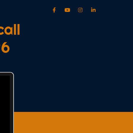
all
26