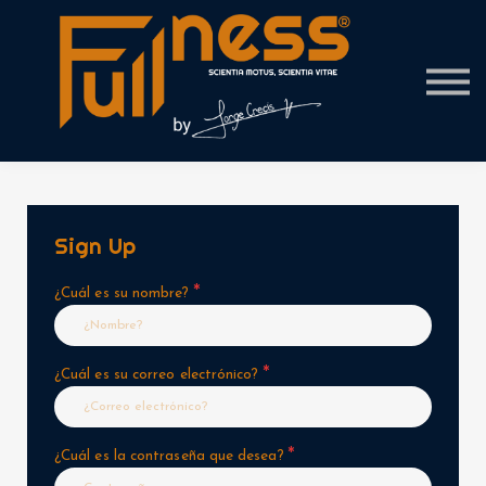
Contact Us
About us
Sign in
Sign Up
*
¿Cuál es su nombre?
*
¿Cuál es su correo electrónico?
*
¿Cuál es la contraseña que desea?